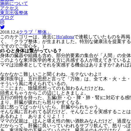
施術について
アクセス
東京出張整体
ブログ
2018.12.4
クラブ「整体」
このカテゴリーは、過去に
Ho'ailona
で連載していたものを再掲
く、「クラブ整体」が生まれました。特別な健康法を提案する
ですのでご安心を。）
♯5 心と身体は繋がっている？
身体の臓器や組織も含め、部分的要素の集合が「人間」の全体
このような東洋医学的考え方に共感する人が増えてきているよ
ママは治療者としてそれを実感する機会はありますか? あれ
なかなかこ難しいこと聞くわね。モテないわよ!!
東洋医学は、五行思想と言って「万物」は、全て木・火・土・
そういう風に考えられているの。
ここにまた、陰陽思想ってのも加わるんだけどね。
頭煮えちゃうからこの辺にしときましょ。
五行の特性を持った、五臓(肝・心・脾・肺・腎)に対応する感
まり、肝臓が疲れたら怒りやすくなる。
逆に怒ってばっかりいたら、肝臓やられちゃう。
そんな風に言われてる訳だけど、そんなことを実感することは
あるわよ！ ありまくりよ！！
ママの父親は、ほんと堪え性の無い酒飲みなんだけど、過度な
だからって、肝臓に良いっていわれるサプリ飲んで、怒りっぽ
あ。東洋医学の五臓っていうのは、臓器そのものではなく、そ