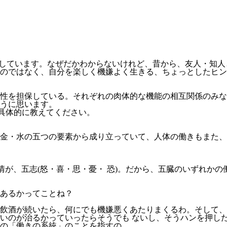
しています。なぜだかわからないけれど、昔から、友人・知人
のではなく、自分を楽しく機嫌よく生きる、ちょっとしたヒン
性を担保している。それぞれの肉体的な機能の相互関係のみな
うに思います。
ば具体的に教えてください。
金・水の五つの要素から成り立っていて、人体の働きもまた、
情が、五志(怒・喜・思・憂・ 恐)。だから、五臓のいずれか
あるかってことね？
飲酒が続いたら、何にでも機嫌悪くあたりまくるわ。そして、
いのが治るかっていったらそうでも ないし、そうハンを押し
の「働きの系統」のことを指すの。