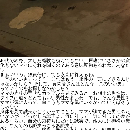
40代で独身。大した経験も積んでもない、戸籍にいささかの変
化もないママにそれを聞くの？ある意味度胸あるわね、あなた
♡
まぁいいわ。無責任に、でも素直に答えるわ。
「真のいい男」って？ これはもう、相性の一言に尽きるんじ
ゃないかしら？ そして、質問者さんはどんな「真のいい男」
っていうのをお探しなのかしら？
ママの周りの幸せなカップルを見てみると、お相手の男性は、
タイプは違えどとてもいい男性が多いわ。でも、そんな男性を
ママが気に入って、向こうもママを気にいるかっていえばそう
じゃない。
身体を見て誠実かどうかってことも、ママが診てきた男性のた
いがいが、どっかしら誠実よ。何に対して、誰に対しての差が
あるくらい。自分の気持ちにだけは誠実で、他人には御構い無
し。なんてのも誠実っちゃあ誠実よ。