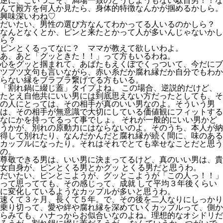
逆に、こいつこそ、満場一致のどうしようもない駄目男！！な
んて殿方を何人か見たら、身体的特徴なんかが掴めるかしら。
興味深いわね♡
だいたい、男性の選び方なんてわかってる人いるのかしら？
なんとなくとか、ピンと来たとかって人が多いんじゃないかし
ら？
ピンとくるってなに？ ママが教えて欲しいわよ。
あ、あと「グッときた！！」って方もいるわね。
心をグッと掴まれて、あばたもえくぼでくっついて、今だにブ
ツブツ文句も言いながら、赤い糸だか腐れ縁だか自分でもわか
らない縁をブラブラ繋げてる方もいる。
「割れ鍋に綴じ蓋」タイプよね。 この場合、逆説的だけど、
たとえ自他共にいい男には到底思えない方だったとしても、そ
の人にとっては、その相手が真のいい男なのよ。そういう男
は、その相手が無意識で大切にしている価値観にフィットする
なにかを持ってるって事でしょ。 それが一般的にいい男かど
うかが、別れの原動力にはならないのよ。そのうち、本人が納
得して別れたり、なんだかんだと腐れ縁が続く間に、味のある
カップルになったり。それはそれでとても幸せなことだと思う
の。
尊敬できる男は、いい男に決まってるけど、真のいい男は、貴
女自身が、ピンとくる男とかグッ とくる男だと思うわ。
だいたい、ピンとこようが、グッとこようが「この人っ！！」
って思ってても、その感じって、成就 して平均３年後くらい
に変化しているようなカップルが多いと思うわ。
速くて３ヶ月、長くて５年。で、その後を二人なりにしっかり
乗り切って、愛や絆や腐れ縁を深めていくカップルって、側か
らみても、ハナっからお似合いなのよね。理想的なオシドリだ