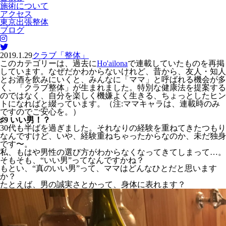
施術について
アクセス
東京出張整体
ブログ
2019.1.29
クラブ「整体」
このカテゴリーは、過去に
Ho'ailona
で連載していたものを再掲
しています。なぜだかわからないけれど、昔から、友人・知人
とお酒を飲みにいくと、みんなに「ママ」と呼ばれる機会が多
く、「クラブ整体」が生まれました。特別な健康法を提案する
のではなく、自分を楽しく機嫌よく生きる、ちょっとしたヒン
トになればと綴っています。（注:ママキャラは、連載時のみ
ですのでご安心を。）
♯9 いい男！？
30代も半ばを過ぎました。それなりの経験を重ねてきたつもり
なんですけど、いや、経験重ねちゃったからなのか、未だ独身
です〜。
私、もはや男性の選び方がわからなくなってきてしまって…。
そもそも、“いい男”ってなんですかね？
もとい、“真のいい男”って、ママはどんなひとだと思います
か？
たとえば、男の誠実さとかって、身体に表れます？