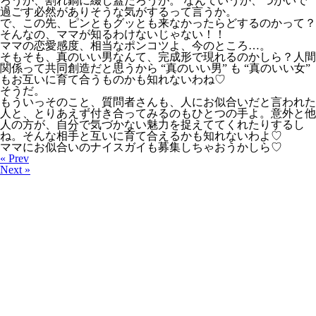
ろうが、割れ鍋に綴じ蓋だろうが。 なんていうか、つがいで
過ごす必然がありそうな気がするって言うか。
で、この先、ピンともグッとも来なかったらどするのかって？
そんなの、ママが知るわけないじゃない！！
ママの恋愛感度、相当なポンコツよ、今のところ…。
そもそも、真のいい男なんて、完成形で現れるのかしら？人間
関係って共同創造だと思うから “真のいい男” も “真のいい女”
もお互いに育て合うものかも知れないわね♡
そうだ。
もういっそのこと、質問者さんも、人にお似合いだと言われた
人と、とりあえず付き合ってみるのもひとつの手よ。意外と他
人の方が、自分で気づかない魅力を捉えててくれたりするし
ね。そんな相手と互いに育て合えるかも知れないわよ♡
ママにお似合いのナイスガイも募集しちゃおうかしら♡
« Prev
Next »